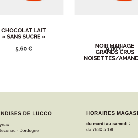
CHOCOLAT LAIT
« SANS SUCRE »
NOIR MARIAGE
5,60
€
9,00
€
GRANDS CRUS
NOISETTES/AMAN
HORAIRES MAGAS
NDISES DE LUCCO
du mardi au samedi :
eynac
de 7h30 à 19h
 Bezenac
-
Dordogne